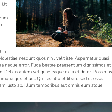
. Ut
eum.
am
t in
olestiae nesciunt quos nihil velit iste. Aspernatur quasi
uia neque error. Fuga beatae praesentium dignissimos et
m. Debitis autem vel quae eaque dicta et dolor. Possimus
mque quis et aut. Quis est illo et libero sed ut esse.
m iusto ab. Illum temporibus aut omnis eum atque