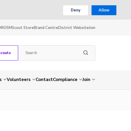
Deny
Allow
OR
OSM
Scout Store
Brand Centre
District Website
Join
Scouts
s
Volunteers
Contact
Compliance
Join