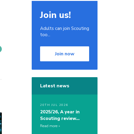
Join us!
Adults can join Scouting
too...
Join now
Latest news
20TH JUL 2026
2025/26, A year in
Scouting review…
Read more