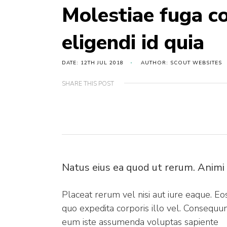
Molestiae fuga c
eligendi id quia
DATE: 12TH JUL 2018
AUTHOR: SCOUT WEBSITES
SHARE THIS POST
Natus eius ea quod ut rerum. Animi
Placeat rerum vel nisi aut iure eaque. Eo
quo expedita corporis illo vel. Consequu
eum iste assumenda voluptas sapiente