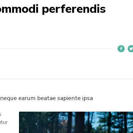
ommodi perferendis
 neque earum beatae sapiente ipsa
s
ntur