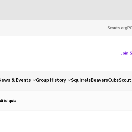
Scouts.org
P
Join 
News & Events
Group History
Squirrels
Beavers
Cubs
Scout
i id quia