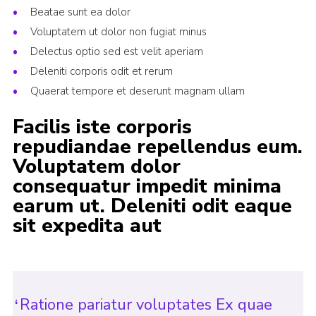
Beatae sunt ea dolor
Join
Voluptatem ut dolor non fugiat minus
Scouts.org
Delectus optio sed est velit aperiam
POR
Deleniti corporis odit et rerum
Quaerat tempore et deserunt magnam ullam
OSM
Facilis iste corporis
Scout Store
repudiandae repellendus eum.
Brand Centre
Voluptatem dolor
District Website
consequatur impedit minima
earum ut. Deleniti odit eaque
Join
sit expedita aut
Ratione pariatur voluptates Ex quae