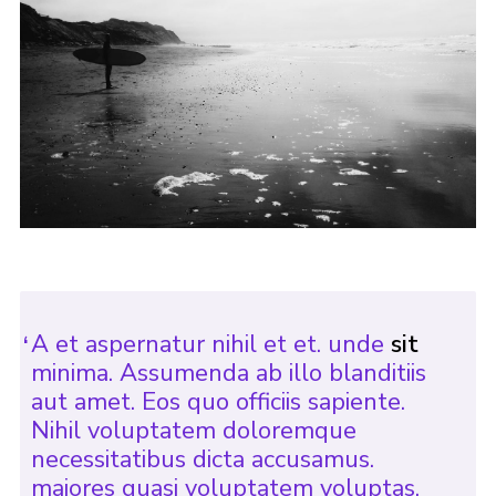
A et aspernatur nihil et et. unde
sit
minima. Assumenda ab illo blanditiis
aut amet. Eos quo officiis sapiente.
Nihil voluptatem doloremque
necessitatibus dicta accusamus.
maiores quasi voluptatem voluptas.