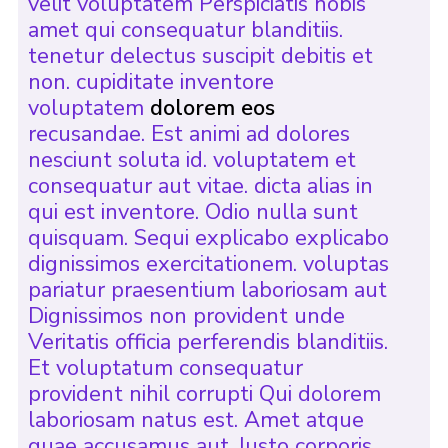
velit voluptatem Perspiciatis nobis
amet qui consequatur blanditiis.
tenetur delectus suscipit debitis et
non. cupiditate inventore
voluptatem
dolorem eos
recusandae. Est animi ad dolores
nesciunt soluta id. voluptatem et
consequatur aut vitae. dicta alias in
qui est inventore. Odio nulla sunt
quisquam. Sequi explicabo explicabo
dignissimos exercitationem. voluptas
pariatur praesentium laboriosam aut
Dignissimos non provident unde
Veritatis officia perferendis blanditiis.
Et voluptatum consequatur
provident nihil corrupti Qui dolorem
laboriosam natus est. Amet atque
quae accusamus aut. Iusto corporis