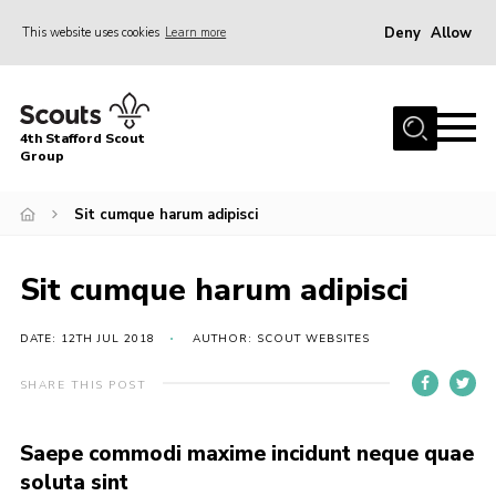
Deny
Allow
This website uses cookies
Learn more
Menu
Home
4th Stafford Scout
News & Events
Group
Group History
Sit cumque harum adipisci
Squirrels
Beavers
Sit cumque harum adipisci
Cubs
DATE: 12TH JUL 2018
AUTHOR: SCOUT WEBSITES
Scouts
SHARE THIS POST
Volunteers
Contact
Saepe commodi maxime incidunt neque quae
soluta sint
Compliance